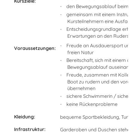
Kursziele:
den Bewegungsablauf beim R
·
gemeinsam mit einem Instrukt
·
Kursteilnehmern eine Ausfah
Entscheidungsgrundlage erhalte
·
Erwartungen an den Ruderspor
Freude an Ausdauersport und s
·
Voraussetzungen:
freien Natur
Bereitschaft, sich mit einem a
·
Bewegungsablauf auseinande
Freude, zusammen mit Kollegi
·
Boot zu rudern und den vorg
übernehmen
sichere Schwimmerin / sicher
·
keine Rückenprobleme
·
Kleidung:
bequeme Sportbekleidung, Turnsc
Infrastruktur:
Garderoben und Duschen stehen 